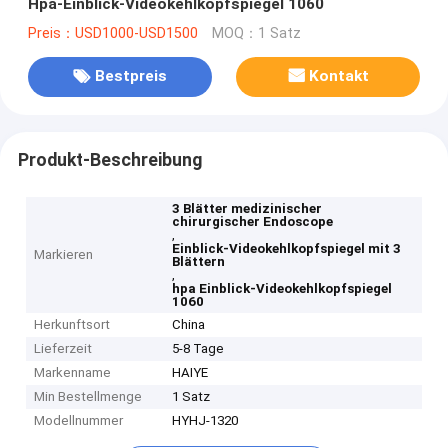
Hpa-Einblick-Videokehlkopfspiegel 1060
Preis：USD1000-USD1500
MOQ：1 Satz
Bestpreis
Kontakt
Produkt-Beschreibung
3 Blätter medizinischer
chirurgischer Endoscope
,
Einblick-Videokehlkopfspiegel mit 3
Markieren
Blättern
,
hpa Einblick-Videokehlkopfspiegel
1060
Herkunftsort
China
Lieferzeit
5-8 Tage
Markenname
HAIYE
Min Bestellmenge
1 Satz
Modellnummer
HYHJ-1320