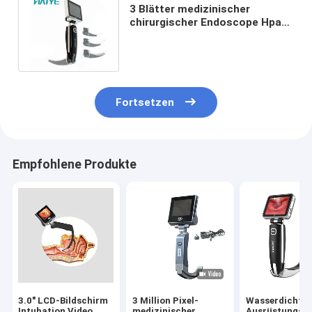
3 Blätter medizinischer
chirurgischer Endoscope Hpa-
Einblick-Videokehlkopfspiegel
1060
Fortsetzen
Empfohlene Produkte
3.0" LCD-Bildschirm
3 Million Pixel-
Wasserdichte
Intubation Video
medizinischer
Ausrüstungs-