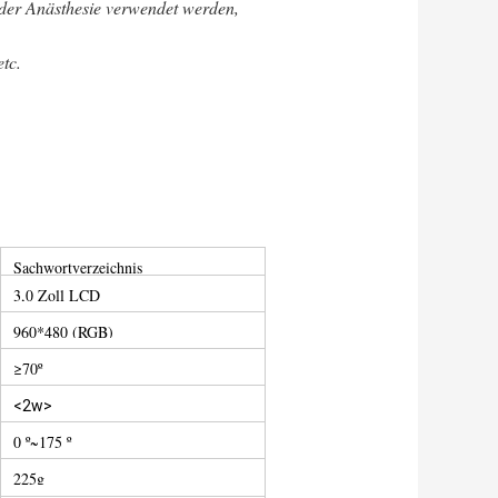
 der Anästhesie verwendet werden,
tc.
Sachwortverzeichnis
3,0 Zoll LCD
960*480 (RGB)
≥70º
<2w>
0 º~175 º
225g