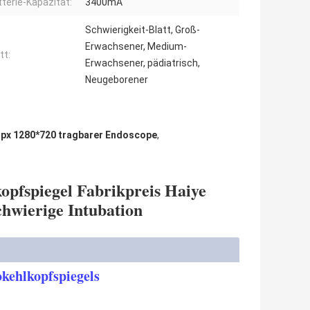
terie-Kapazität:
3400mA
Schwierigkeit-Blatt, Groß-
Erwachsener, Medium-
tt:
Erwachsener, pädiatrisch,
Neugeborener
,
px 1280*720 tragbarer Endoscope
,
pfspiegel Fabrikpreis Haiye
chwierige Intubation
kehlkopfspiegels