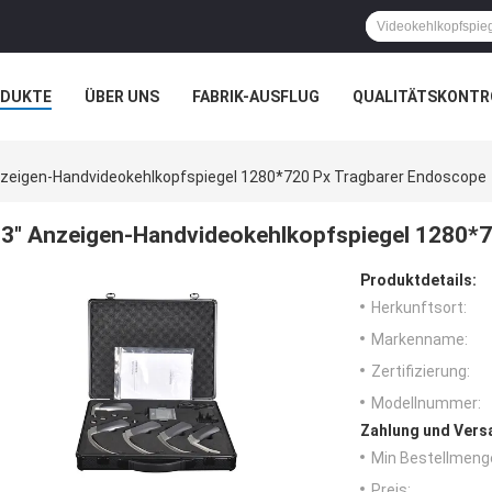
ODUKTE
ÜBER UNS
FABRIK-AUSFLUG
QUALITÄTSKONTR
N
FÄLLE
nzeigen-Handvideokehlkopfspiegel 1280*720 Px Tragbarer Endoscope
3" Anzeigen-Handvideokehlkopfspiegel 1280*
Produktdetails:
Herkunftsort:
Markenname:
Zertifizierung:
Modellnummer:
Zahlung und Vers
Min Bestellmeng
Preis: