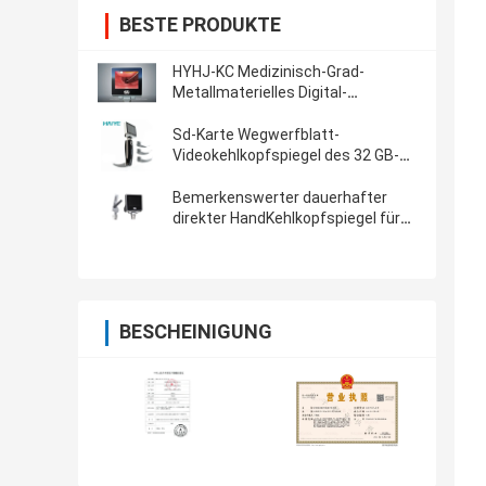
BESTE PRODUKTE
HYHJ-KC Medizinisch-Grad-
Metallmaterielles Digital-
Antinebel-Kamera-System-
Videokehlkopfspiegel
Sd-Karte Wegwerfblatt-
Videokehlkopfspiegel des 32 GB-
Notmedizinischen geräts
Bemerkenswerter dauerhafter
direkter HandKehlkopfspiegel für
schwierige Intubation
BESCHEINIGUNG