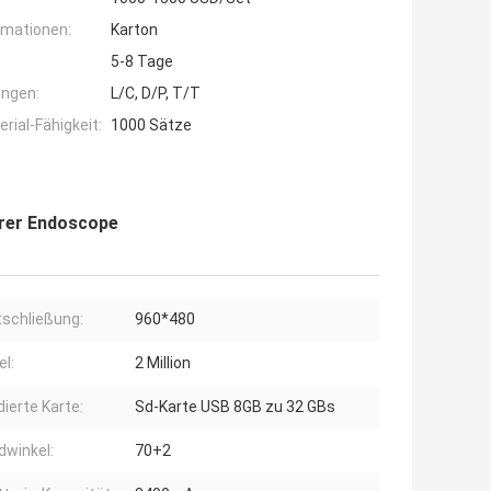
rmationen:
Karton
5-8 Tage
ngen:
L/C, D/P, T/T
ial-Fähigkeit:
1000 Sätze
arer Endoscope
tschließung:
960*480
el:
2 Million
ierte Karte:
Sd-Karte USB 8GB zu 32 GBs
dwinkel:
70+2