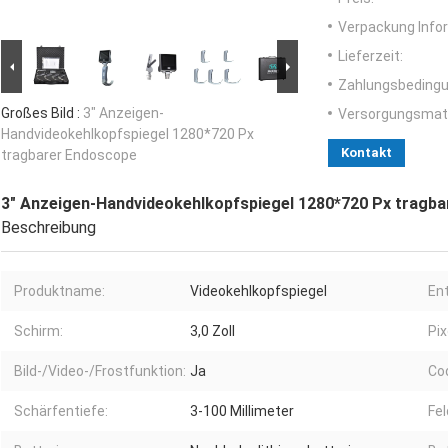
Verpackung Info
Lieferzeit:
Zahlungsbedingu
Großes Bild :
3" Anzeigen-
Versorgungsmater
Handvideokehlkopfspiegel 1280*720 Px
Kontakt
tragbarer Endoscope
3" Anzeigen-Handvideokehlkopfspiegel 1280*720 Px tragb
Beschreibung
Produktname:
Videokehlkopfspiegel
En
Schirm:
3,0 Zoll
Pix
Bild-/Video-/Frostfunktion:
Ja
Cod
Schärfentiefe:
3-100 Millimeter
Fel