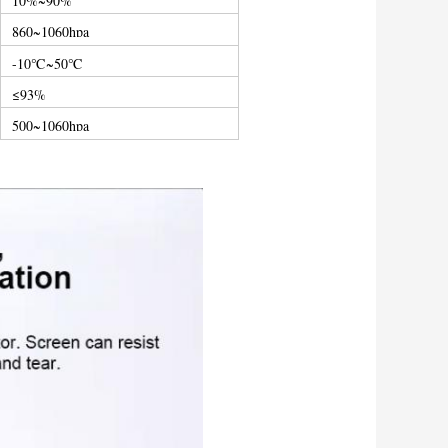
10%~90%
860~1060hpa
-10℃~50℃
≤93%
500~1060hpa