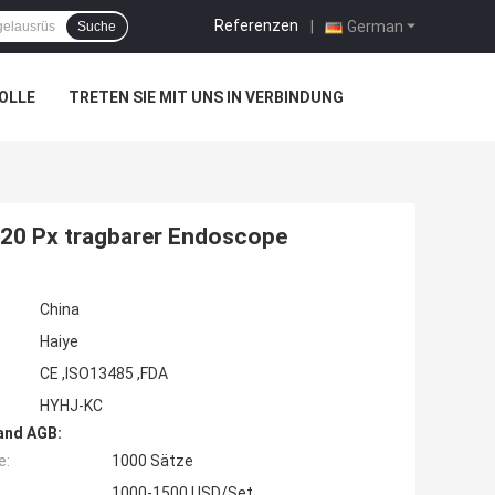
Referenzen
|
German
Suche
OLLE
TRETEN SIE MIT UNS IN VERBINDUNG
720 Px tragbarer Endoscope
China
Haiye
CE ,ISO13485 ,FDA
HYHJ-KC
and AGB:
e:
1000 Sätze
1000-1500 USD/Set