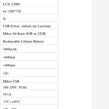
LUX ≥3000
px 1280*720
Ja
USB-Ertrag, einfach zur Lagerung
und Bild/Video herstellen
Mikro-Sd-Karte 8GB zu 32GB
Rechargable-Lithium-Batterie
3400mAh
>600mal
>400min
<2>
Mikro-USB
100-250V, 50 Hz.
5V1A
-5℃~+50℃