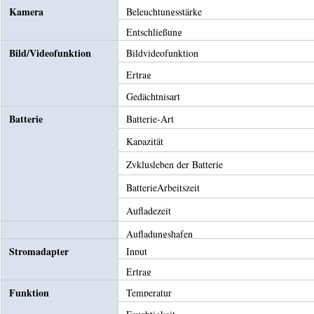
Kamera
Beleuchtungsstärke
Entschließung
Bild/Videofunktion
Bildvideofunktion
Ertrag
Gedächtnisart
Batterie
Batterie-Art
Kapazität
Zyklusleben der Batterie
BatterieArbeitszeit
Aufladezeit
Aufladungshafen
Stromadapter
Input
Ertrag
Funktion
Temperatur