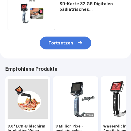
SD-Karte 32 GB Digitales
pädiatrisches
Videolaryngoskop 2 Millionen
Pixel
Fortsetzen
Empfohlene Produkte
3.0" LCD-Bildschirm
3 Million Pixel-
Wasserdichte
Intubation Video
medizinischer
Ausrüstungs-