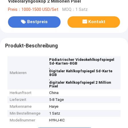
Videolaryngoskop 2 Millionen Pixel
Preis：1000-1500 USD/Set
MOQ：1 Satz
Bestpreis
Kontakt
Produkt-Beschreibung
Pädiatrischer Videokehlkopfspiegel
Sd-Karten-8GB
,
Digitaler Kehlkopfspiegel Sd-Karte
Markieren
8GB
,
digitaler Kehlkopfspiegel 2 Million
Pixel
Herkunftsort
China
Lieferzeit
5-8 Tage
Markenname
Haiye
Min Bestellmenge
1 Satz
Modellnummer
HYHJ-KC