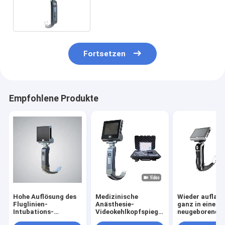
Videokehlkopfspiegel-8
Fortsetzen
Empfohlene Produkte
Hohe Auflösung des
Medizinische
Wieder auflad
Fluglinien-
Anästhesie-
ganz in einem
Intubations-
Videokehlkopfspiegel
neugeborenen
wiederverwendbare
mit 5
Videokehlkopfs