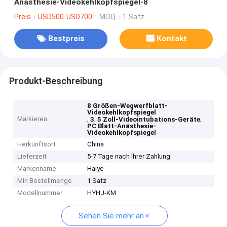
Anästhesie-Videokehlkopfspiegel-8
Preis：USD500-USD700
MOQ：1 Satz
Bestpreis
Kontakt
Produkt-Beschreibung
8 Größen-Wegwerfblatt-
Videokehlkopfspiegel
Markieren
,
,
,
3
5 Zoll-Videointubations-Geräte
PC Blatt-Anästhesie-
Videokehlkopfspiegel
Herkunftsort
China
Lieferzeit
5-7 Tage nach Ihrer Zahlung
Markenname
Haiye
Min Bestellmenge
1 Satz
Modellnummer
HYHJ-KM
Sehen Sie mehr an