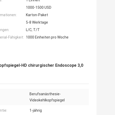
e:
1 Einheit
1000-1500 USD
rmationen:
Karton-Paket
5-8 Werktage
ngen:
L/C, T/T
ial-Fähigkeit:
1000 Einheiten pro Woche
pfspiegel-HD chirurgischer Endoscope 3,0
Berufsanästhesie-
Videokehlkopfspiegel
ntie:
1-jährig