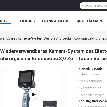
ODUKTE
ÜBER UNS
FABRIK-AUSFLUG
QUALITÄTSKONTR
N
FÄLLE
wendbares Kamera-System Des Blatt-Videokehlkopfspiegel-HD Chirur
Wiederverwendbares Kamera-System des Blatt
chirurgischer Endoscope 3,0 Zoll-Touch Scree
Produktdetails:
Herkunftsort:
Markenname:
Zertifizierung:
Modellnummer:
Zahlung und Vers