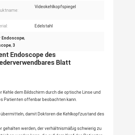
Videokehlkopfspiegel
duktname:
rial:
Edelstahl
er Endoscope
,
scope
,
3
ent Endoscope des
iederverwendbares Blatt
er Kehle dem Bildschirm durch die optische Linse und
des Patienten offenbar beobachten kann.
m übermitteln, damit Doktoren die Kehlkopfzustand des
or gehalten werden, der verhältnismäßig schwierig zu