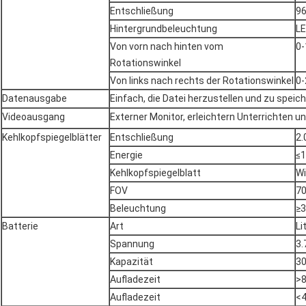
Entschließung
9
Hintergrundbeleuchtung
L
Von vorn nach hinten vom
0-
Rotationswinkel
Von links nach rechts der Rotationswinkel
0-
Datenausgabe
Einfach, die Datei herzustellen und zu speic
Videoausgang
Externer Monitor, erleichtern Unterrichten 
Kehlkopfspiegelblätter
Entschließung
2.
Energie
≤
Kehlkopfspiegelblatt
Wi
FOV
70
Beleuchtung
≥
Batterie
Art
Li
Spannung
3.
Kapazität
3
Aufladezeit
>
Aufladezeit
<4