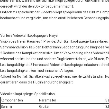
benützen ist, während der Sichtkehlkopfspiegel durch die Klammer b
geregelt wird, der den Doktor bequemer macht.
Einfach zu speichern: der Videokehlkopfspiegel kann das Bild im Comp
beobachtet und vergleicht, um einen ausführlicheren Behandlungspla
Vorteile Videokehlkopfspiegels Haiye
Vision des freien Raumes 1.Provide: Sichtkehlkopfspiegel kann klares
Stimmbandvision, ließ den Doktor kann Beobachtung und Diagnose ve
2.Reduce das Komplikationsrisiko: Unter Verwendung eines Videokehlk
während der Intubation und anderer Fluglinienverfahren, wie Bluten
Leistungsfähigkeit 3.Increased: Videokehlkopfspiegel erlauben schnel
Leistungsfähigkeit von medizinischen Anlagen.
4.Used für Notfall: Sichtkehlkopfspiegel kann, wie Herzstillstand im 
garantieren dass die Flugliniendurchgängigkeit.
Videokehlkopfspiegel Spezifikation;
Komponenten
Parameter
Sa
Schirm
Größe
3,