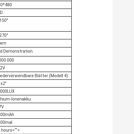
60*480
ED
150°
270°
hern
und Demonstration.
000.000
12V
ederverwendbare Blätter (Modell 4)
±2°
3000LUX
thium-Ionenakku
7V
000mAh
800mal
 hours="">