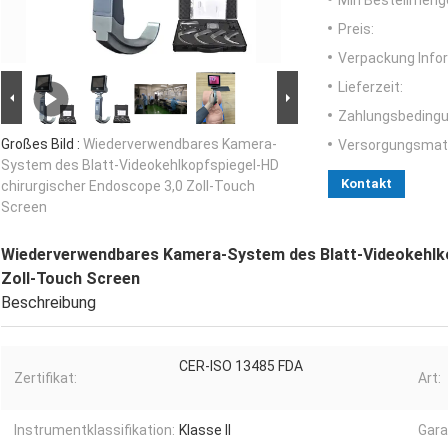
Min Bestellmeng
Preis:
Verpackung Info
Lieferzeit:
Zahlungsbedingu
Großes Bild :
Wiederverwendbares Kamera-
Versorgungsmater
System des Blatt-Videokehlkopfspiegel-HD
Kontakt
chirurgischer Endoscope 3,0 Zoll-Touch
Screen
Wiederverwendbares Kamera-System des Blatt-Videokehlko
Zoll-Touch Screen
Beschreibung
CER-ISO 13485 FDA
Zertifikat:
Art:
Instrumentklassifikation:
Klasse II
Gara