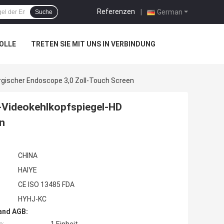
Referenzen
|
German
Suche
OLLE
TRETEN SIE MIT UNS IN VERBINDUNG
gischer Endoscope 3,0 Zoll-Touch Screen
-Videokehlkopfspiegel-HD
n
CHINA
HAIYE
CE ISO 13485 FDA
HYHJ-KC
and AGB: