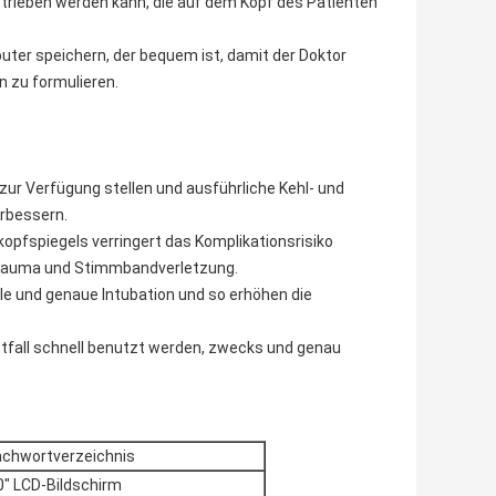
etrieben werden kann, die auf dem Kopf des Patienten
uter speichern, der bequem ist, damit der Doktor
n zu formulieren.
 zur Verfügung stellen und ausführliche Kehl- und
rbessern.
opfspiegels verringert das Komplikationsrisiko
, Trauma und Stimmbandverletzung.
le und genaue Intubation und so erhöhen die
Notfall schnell benutzt werden, zwecks und genau
chwortverzeichnis
0" LCD-Bildschirm