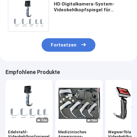
HD-Digitalkamera-System-
Videokehlkopfspiegel für
rückläufige aufladende
chirurgische Instrumente
Fortsetzen
Empfohlene Produkte
Edelstahl-
Medizinisches
Wegwerfblatt-
Videokehlkopfspiegel
Anweisungs-
Videokehlkopf