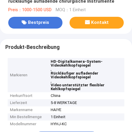
rückläufige aufladende chirurgische Instrumente
Preis：1000-1500 USD
MOQ：1 Einheit
Bestpreis
Kontakt
Produkt-Beschreibung
HD-Digitalkamera-System-
Videokehlkopfspiegel
,
Rückläufiger aufladender
Markieren
Videokehlkopfspiegel
,
Video unterstützter flexibler
Kehlkopfspiegel
Herkunftsort
China
Lieferzeit
5-8 WERKTAGE
Markenname
HAIYE
Min Bestellmenge
1 Einheit
Modellnummer
HYHJ-KC