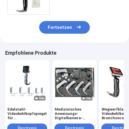
Fortsetzen
Empfohlene Produkte
Edelstahl-
Medizinisches
Wegwerfblatt-
Videokehlkopfspiegel
Anweisungs-
Videokehlkopf
für
Digitalkamera-
Bronchoscopy
Hochgeschwindigkeitskarte
System-
chirurgische
der Anesthesiology-
Videokehlkopfspiegel
Instrumente
Bestpreis
Bestpreis
Bestprei