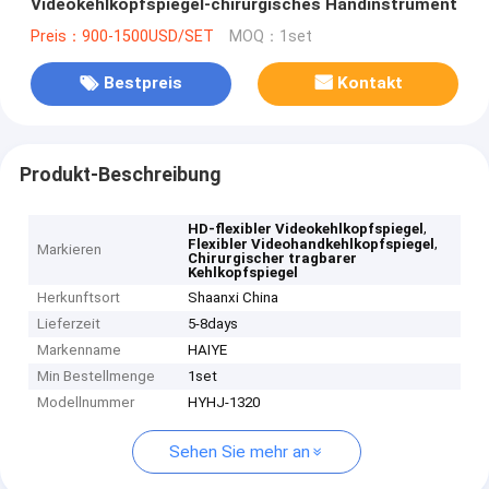
Videokehlkopfspiegel-chirurgisches Handinstrument
Preis：900-1500USD/SET
MOQ：1set
Bestpreis
Kontakt
Produkt-Beschreibung
,
HD-flexibler Videokehlkopfspiegel
,
Flexibler Videohandkehlkopfspiegel
Markieren
Chirurgischer tragbarer
Kehlkopfspiegel
Herkunftsort
Shaanxi China
Lieferzeit
5-8days
Markenname
HAIYE
Min Bestellmenge
1set
Modellnummer
HYHJ-1320
Sehen Sie mehr an